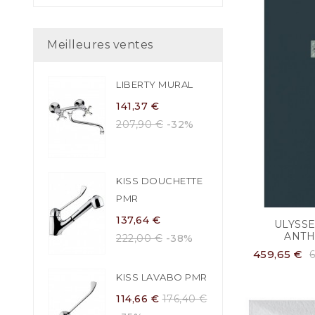
Meilleures ventes
LIBERTY MURAL
141,37 €
207,90 €
-32%
KISS DOUCHETTE
PMR
137,64 €
ULYSSE
ANTH
222,00 €
-38%
459,65 €
KISS LAVABO PMR
114,66 €
176,40 €