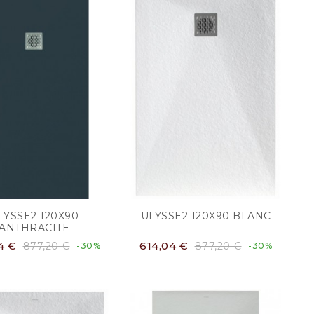
LYSSE2 120X90
ULYSSE2 120X90 BLANC
ANTHRACITE
4 €
614,04 €
877,20 €
877,20 €
-30%
-30%