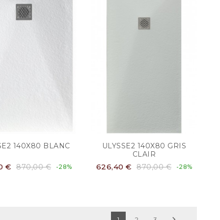
SE2 140X80 BLANC
ULYSSE2 140X80 GRIS
CLAIR
0 €
626,40 €
870,00 €
870,00 €
-28%
-28%

1
2
3