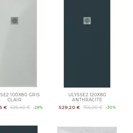
SE2 100X80 GRIS
ULYSSE2 120X80
CLAIR
ANTHRACITE
5 €
529,20 €
638,40 €
756,00 €
-28%
-30%