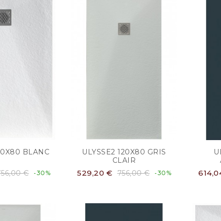
20X80 BLANC
ULYSSE2 120X80 GRIS
U
CLAIR
529,20 €
614,0
756,00 €
756,00 €
-30%
-30%