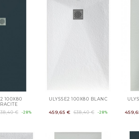
2 100X80
ULYSSE2 100X80 BLANC
ULYS
RACITE
459,65 €
459,6
638,40 €
638,40 €
-28%
-28%