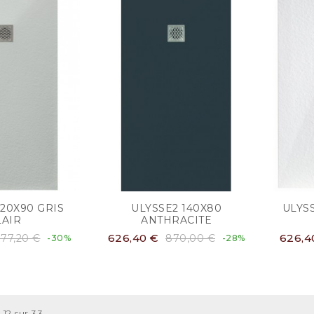
120X90 GRIS
ULYSSE2 140X80
ULYS
LAIR
ANTHRACITE
626,40 €
626,4
77,20 €
870,00 €
-30%
-28%
à 12 sur 33