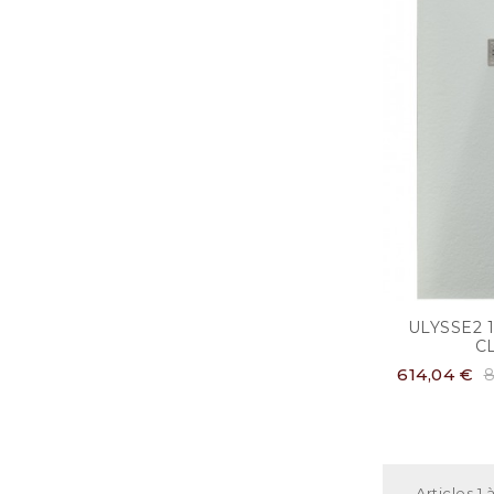
ULYSSE2 
C
614,04 €
8
Articles 1 