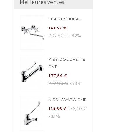
Meilleures ventes
LIBERTY MURAL
141,37 €
207,90 €
-32%
KISS DOUCHETTE
PMR
137,64 €
222,00 €
-38%
KISS LAVABO PMR
114,66 €
176,40 €
-35%