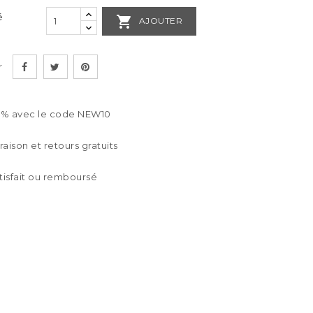
é

AJOUTER
r
0% avec le code NEW10
vraison et retours gratuits
tisfait ou remboursé