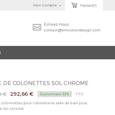
Mon Compte
Panier(0)

Ecrivez-nous
contact@emootiondesign.com
N
E DE COLONETTES SOL CHROME
292,66 €
0 €
TTC
Économisez 33%
 colonnettes pour robinetterie salle de bain pour
e ilot chromé