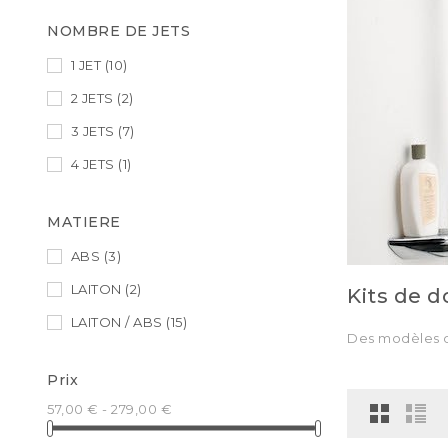
NOMBRE DE JETS
1 JET
(10)
2 JETS
(2)
3 JETS
(7)
4 JETS
(1)
MATIERE
ABS
(3)
LAITON
(2)
Kits de 
LAITON / ABS
(15)
Des modèles de
Prix
57,00 € - 279,00 €