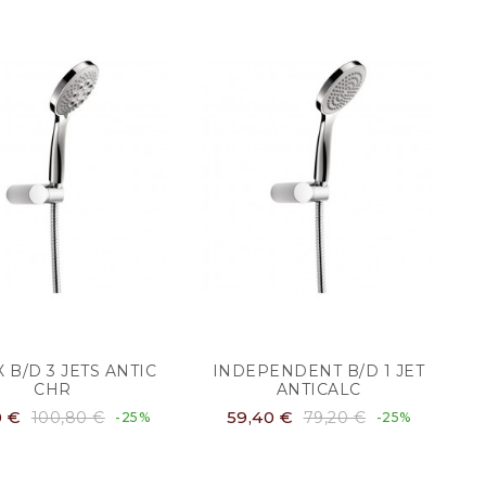
 B/D 3 JETS ANTIC
INDEPENDENT B/D 1 JET
CHR
ANTICALC
0 €
59,40 €
100,80 €
79,20 €
-25%
-25%