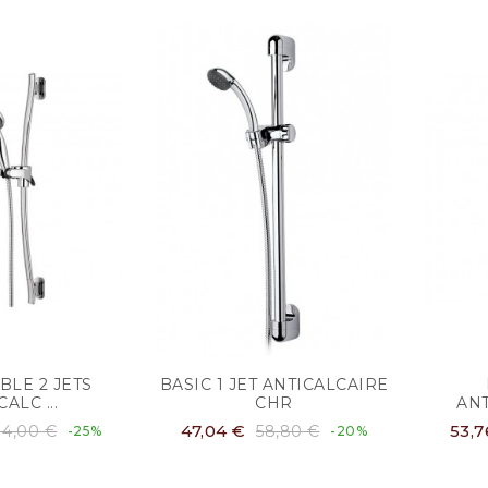
BLE 2 JETS
BASIC 1 JET ANTICALCAIRE
ALC ...
CHR
AN
47,04 €
53,7
14,00 €
58,80 €
-25%
-20%