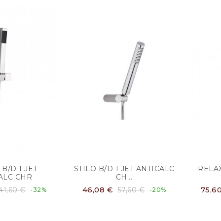
B/D 1 JET
STILO B/D 1 JET ANTICALC
RELAX
ALC CHR
CH...
46,08 €
75,6
41,60 €
57,60 €
-32%
-20%