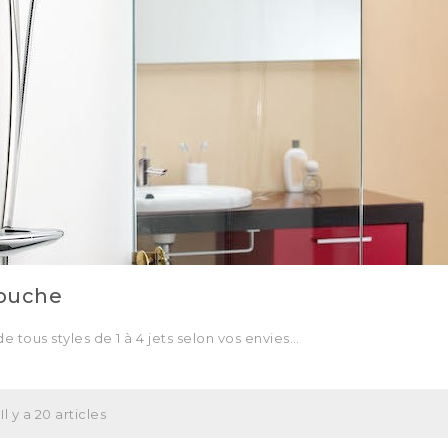
douche
 tous styles de 1 à 4 jets selon vos envies…
Il y a 20 articles