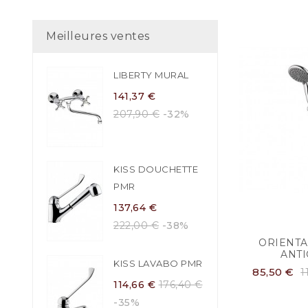
Meilleures ventes
LIBERTY MURAL
141,37 €
207,90 €
-32%
KISS DOUCHETTE
PMR
137,64 €
222,00 €
-38%
ORIENTA
ANTIC
KISS LAVABO PMR
85,50 €
1
114,66 €
176,40 €
-35%